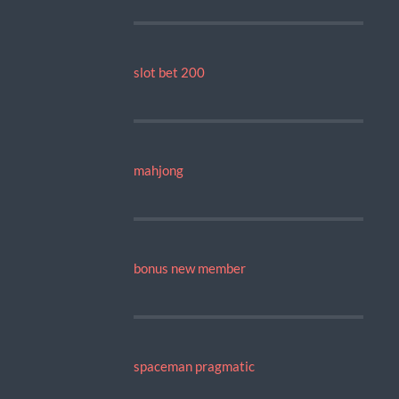
slot bet 200
mahjong
bonus new member
spaceman pragmatic