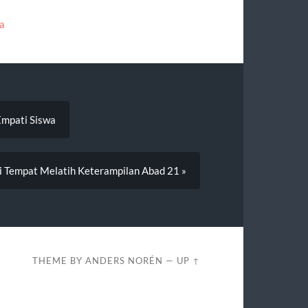
a
Empati Siswa
i Tempat Melatih Keterampilan Abad 21 »
THEME BY
ANDERS NORÉN
—
UP ↑