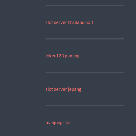
slot server thailand no 1
joker123 gaming
slot server jepang
mahjong slot