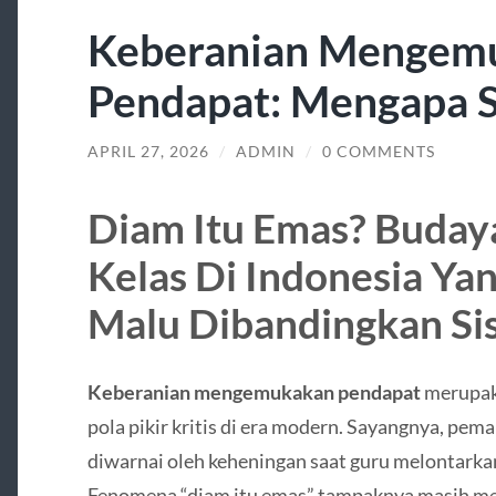
Keberanian Mengem
Pendapat: Mengapa S
APRIL 27, 2026
/
ADMIN
/
0 COMMENTS
Diam Itu Emas? Buday
Kelas Di Indonesia Ya
Malu Dibandingkan Si
Keberanian mengemukakan pendapat
merupak
pola pikir kritis di era modern. Sayangnya, pema
diwarnai oleh keheningan saat guru melontarka
Fenomena “diam itu emas” tampaknya masih me