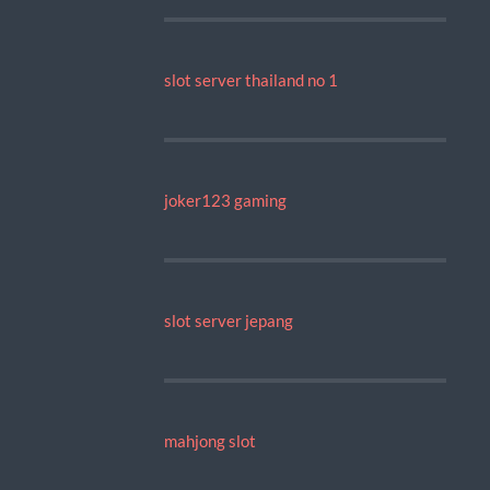
slot server thailand no 1
joker123 gaming
slot server jepang
mahjong slot