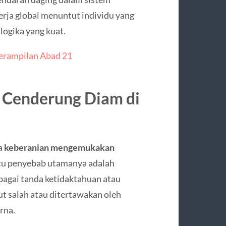
kerja global menuntut individu yang
ogika yang kuat.
terampilan Abad 21
 Cenderung Diam di
a
keberanian mengemukakan
satu penyebab utamanya adalah
bagai tanda ketidaktahuan atau
ut salah atau ditertawakan oleh
rna.