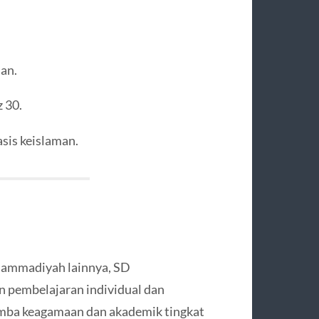
an.
z 30.
asis keislaman.
uhammadiyah lainnya, SD
pembelajaran individual dan
 lomba keagamaan dan akademik tingkat