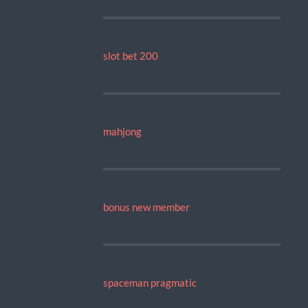
slot bet 200
mahjong
bonus new member
spaceman pragmatic