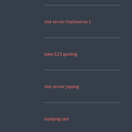
slot server thailand no 1
joker123 gaming
slot server jepang
mahjong slot